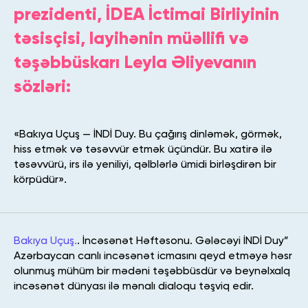
prezidenti, İDEA İctimai Birliyinin
təsisçisi, layihənin müəllifi və
təşəbbüskarı Leyla Əliyevanın
sözləri:
«Bakıya Uçuş — İNDİ Duy. Bu çağırış dinləmək, görmək,
hiss etmək və təsəvvür etmək üçündür. Bu xatirə ilə
təsəvvürü, irs ilə yeniliyi, qəlblərlə ümidi birləşdirən bir
körpüdür».
Bakıya Uçuş.
. İncəsənət Həftəsonu. Gələcəyi İNDİ Duy”
Azərbaycan canlı incəsənət icmasını qeyd etməyə həsr
olunmuş mühüm bir mədəni təşəbbüsdür və beynəlxalq
incəsənət dünyası ilə mənalı dialoqu təşviq edir.