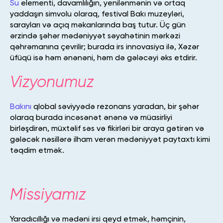
Su
elementi, davamlılığın, yenilənmənin və ortaq
yaddaşın simvolu olaraq, festival Bakı muzeyləri,
sarayları və açıq məkanlarında baş tutur. Üç gün
ərzində şəhər mədəniyyət səyahətinin mərkəzi
qəhrəmanına çevrilir; burada irs innovasiya ilə, Xəzər
üfüqü isə həm ənənəni, həm də gələcəyi əks etdirir.
Vizyonumuz
Bakını
qlobal səviyyədə rezonans yaradan, bir şəhər
olaraq burada incəsənət ənənə və müasirliyi
birləşdirən, müxtəlif səs və fikirləri bir araya gətirən və
gələcək nəsillərə ilham verən mədəniyyət paytaxtı kimi
təqdim etmək.
Missiyamız
Yaradıcıllığı və mədəni irsi qeyd etmək, həmçinin,