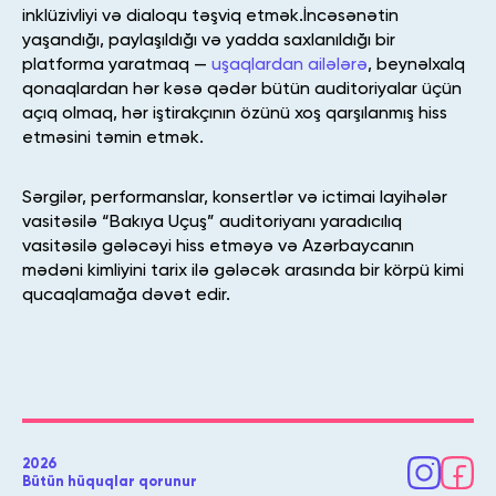
inklüzivliyi və dialoqu təşviq etmək.İncəsənətin
yaşandığı, paylaşıldığı və yadda saxlanıldığı bir
platforma yaratmaq —
uşaqlardan ailələrə
, beynəlxalq
qonaqlardan hər kəsə qədər bütün auditoriyalar üçün
açıq olmaq, hər iştirakçının özünü xoş qarşılanmış hiss
etməsini təmin etmək.
Sərgilər, performanslar, konsertlər və ictimai layihələr
vasitəsilə “Bakıya Uçuş” auditoriyanı yaradıcılıq
vasitəsilə gələcəyi hiss etməyə və Azərbaycanın
mədəni kimliyini tarix ilə gələcək arasında bir körpü kimi
qucaqlamağa dəvət edir.
2026
Bütün hüquqlar qorunur